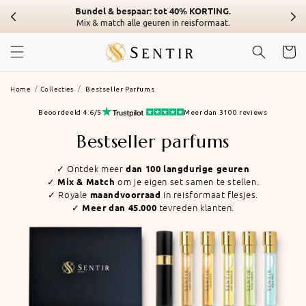
Overslaan
Bundel & bespaar: tot 40% KORTING.
naar
Mix & match alle geuren in reisformaat.
inhoud
Winkelwa
Home
Collecties
Bestseller Parfums
Beoordeeld 4.6/5
Meer dan 3100 reviews
Collectie:
Bestseller parfums
✓ Ontdek meer
dan 100 langdurige geuren
✓
om je eigen set samen te stellen.
Mix & Match
✓ Royale
in reisformaat flesjes.
maandvoorraad
✓
tevreden klanten.
Meer dan 45.000