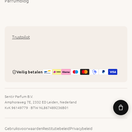
Parfumblog
Trustpilot
Veilig betalen
Sentir Parfum B.V.
Amphoraweg 7E, 2332 ED Leiden, Nederland
KvK 96149779 · BTW NL867489236B01
Gebruiksvoorwaarden
Restitutiebeleid
Privacybeleid