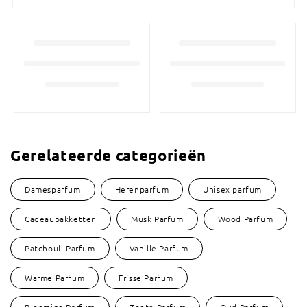
Gerelateerde categorieën
Damesparfum
Herenparfum
Unisex parfum
Cadeaupakketten
Musk Parfum
Wood Parfum
Patchouli Parfum
Vanille Parfum
Warme Parfum
Frisse Parfum
Bloemige Parfum
Zoete Parfum
Oud Parfum