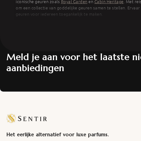
iconische geuren zoals
Royal Garden
en
Cabin Heritage
. Met re
om een collectie van goddelijke geuren samen te stellen. Ervaa
geuren voor iedereen toegankelijk te maken.
Meld je aan voor het laatste n
aanbiedingen
Het eerlijke alternatief voor luxe parfums.