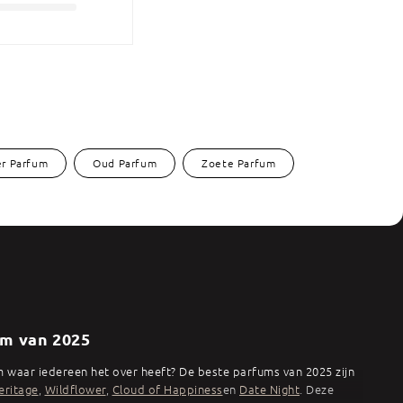
r Parfum
Oud Parfum
Zoete Parfum
m van 2025
 waar iedereen het over heeft? De beste parfums van 2025 zijn
eritage
,
Wildflower
,
Cloud of Happiness
en
Date Night
. Deze