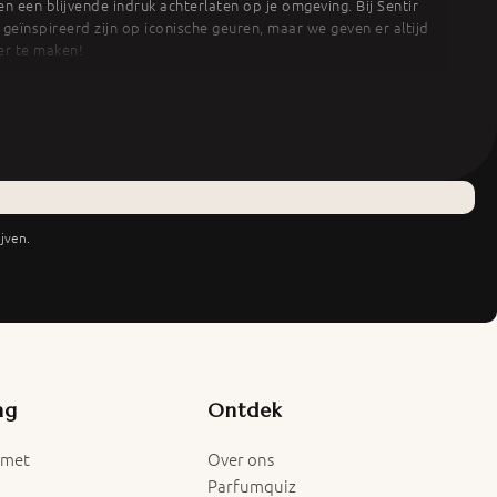
en een blijvende indruk achterlaten op je omgeving. Bij Sentir
eïnspireerd zijn op iconische geuren, maar we geven er altijd
er te maken!
jven.
ng
Ontdek
 met
Over ons
Parfumquiz