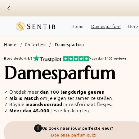
Overslaan
naar
inhoud
Home
Damesparfum
Here
Home
Collecties
Damesparfum
Beoordeeld 4.6/5
Meer dan 3100 reviews
Collectie:
Damesparfum
✓ Ontdek meer
dan 100 langdurige geuren
✓
om je eigen set samen te stellen.
Mix & Match
✓ Royale
in reisformaat flesjes.
maandvoorraad
✓
tevreden klanten.
Meer dan 45.000
Op zoek naar jouw perfecte geur?
Doe onze parfum quiz!