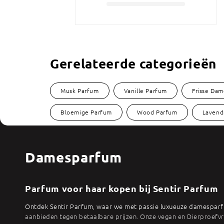
Gerelateerde categorieën
Musk Parfum
Vanille Parfum
Frisse Da
Bloemige Parfum
Wood Parfum
Lavend
Damesparfum
Parfum voor haar kopen bij Sentir Parfum
Ontdek Sentir Parfum, waar we met passie luxueuze damespar
aanbieden tegen betaalbare prijzen. Onze vegan en Dierproefvri