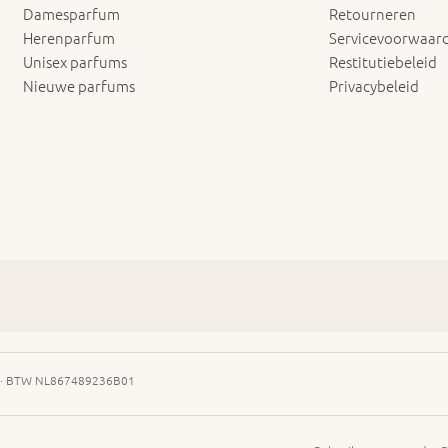
Damesparfum
Retourneren
Herenparfum
Servicevoorwaar
Unisex parfums
Restitutiebeleid
Nieuwe parfums
Privacybeleid
 · BTW NL867489236B01