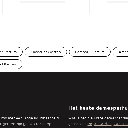
mes Parfum
Cadeaupakketten
Patchouli Parfum
Ambe
el Parfum
Het beste damesparfu
fums met een lange houdbaarheid
Wat is het nieuwste damesparfum
j geuren zijn geïnspireerd op
geuren als
Royal Garden
,
Cabin H