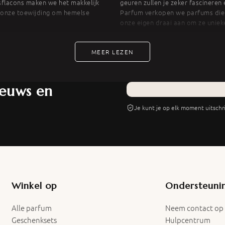
isflacons maken we het makkelijk
geuren zullen je zeker fascineren 
r onze toewijding om hemelse
Parfum verkopen we parfums die g
onze eigen draai aan om ze uniek
MEER LEZEN
ieuws en
Je kunt je op elk moment uitschri
Winkel op
Ondersteuni
Alle parfum
Neem contact op
Geschenksets
Hulpcentrum